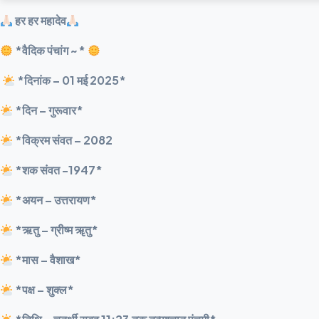
हर हर महादेव
*वैदिक पंचांग ~*
*दिनांक – 01 मई 2025*
*दिन – गुरूवार*
*विक्रम संवत – 2082
*शक संवत -1947*
*अयन – उत्तरायण*
*ऋतु – ग्रीष्म ॠतु*
*मास – वैशाख*
*पक्ष – शुक्ल*