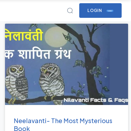
LOGIN
LOGIN
Neelavanti- The Most Mysterious
Book