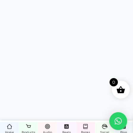
0
Home
Products
Audio
Reels
Books
Social
Blog