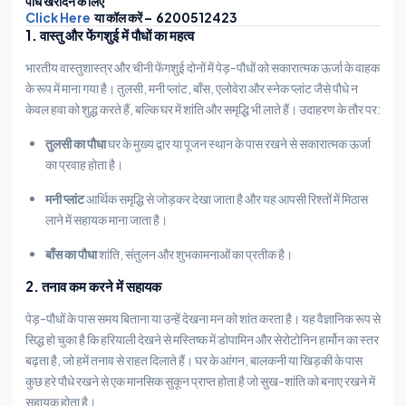
पौधे खरीदने के लिए
Click Here
या कॉल करें – 6200512423
1. वास्तु और फेंगशुई में पौधों का महत्व
भारतीय वास्तुशास्त्र और चीनी फेंगशुई दोनों में पेड़-पौधों को सकारात्मक ऊर्जा के वाहक
के रूप में माना गया है। तुलसी, मनी प्लांट, बाँस, एलोवेरा और स्नेक प्लांट जैसे पौधे न
केवल हवा को शुद्ध करते हैं, बल्कि घर में शांति और समृद्धि भी लाते हैं। उदाहरण के तौर पर:
तुलसी का पौधा
घर के मुख्य द्वार या पूजन स्थान के पास रखने से सकारात्मक ऊर्जा
का प्रवाह होता है।
मनी प्लांट
आर्थिक समृद्धि से जोड़कर देखा जाता है और यह आपसी रिश्तों में मिठास
लाने में सहायक माना जाता है।
बाँस का पौधा
शांति, संतुलन और शुभकामनाओं का प्रतीक है।
2. तनाव कम करने में सहायक
पेड़-पौधों के पास समय बिताना या उन्हें देखना मन को शांत करता है। यह वैज्ञानिक रूप से
सिद्ध हो चुका है कि हरियाली देखने से मस्तिष्क में डोपामिन और सेरोटोनिन हार्मोन का स्तर
बढ़ता है, जो हमें तनाव से राहत दिलाते हैं। घर के आंगन, बालकनी या खिड़की के पास
कुछ हरे पौधे रखने से एक मानसिक सुकून प्राप्त होता है जो सुख-शांति को बनाए रखने में
सहायक होता है।