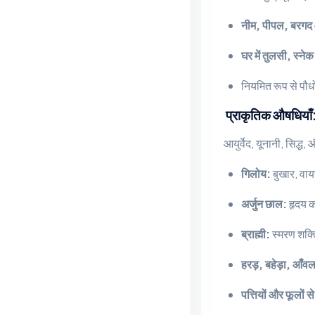
नीम, पीपल, बरगद और
घर में तुलसी, स्ने
नियमित रूप से पौधों
प्राकृतिक औषधियाँ: द
आयुर्वेद, यूनानी, सिद्ध
गिलोय:
बुखार, वाय
अर्जुन छाल:
हृदय क
ब्राह्मी:
स्मरण शक्
हरड़, बहेड़ा, आँवल
पत्तियों और फूलों स