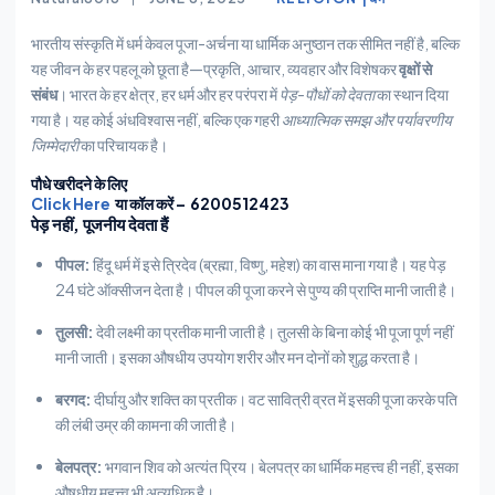
भारतीय संस्कृति में धर्म केवल पूजा-अर्चना या धार्मिक अनुष्ठान तक सीमित नहीं है, बल्कि
यह जीवन के हर पहलू को छूता है—प्रकृति, आचार, व्यवहार और विशेषकर
वृक्षों से
संबंध
। भारत के हर क्षेत्र, हर धर्म और हर परंपरा में
पेड़-पौधों को देवता
का स्थान दिया
गया है। यह कोई अंधविश्वास नहीं, बल्कि एक गहरी
आध्यात्मिक समझ और पर्यावरणीय
जिम्मेदारी
का परिचायक है।
पौधे खरीदने के लिए
Click Here
या कॉल करें – 6200512423
पेड़ नहीं, पूजनीय देवता हैं
पीपल:
हिंदू धर्म में इसे त्रिदेव (ब्रह्मा, विष्णु, महेश) का वास माना गया है। यह पेड़
24 घंटे ऑक्सीजन देता है। पीपल की पूजा करने से पुण्य की प्राप्ति मानी जाती है।
तुलसी:
देवी लक्ष्मी का प्रतीक मानी जाती है। तुलसी के बिना कोई भी पूजा पूर्ण नहीं
मानी जाती। इसका औषधीय उपयोग शरीर और मन दोनों को शुद्ध करता है।
बरगद:
दीर्घायु और शक्ति का प्रतीक। वट सावित्री व्रत में इसकी पूजा करके पति
की लंबी उम्र की कामना की जाती है।
बेलपत्र:
भगवान शिव को अत्यंत प्रिय। बेलपत्र का धार्मिक महत्त्व ही नहीं, इसका
औषधीय महत्त्व भी अत्यधिक है।