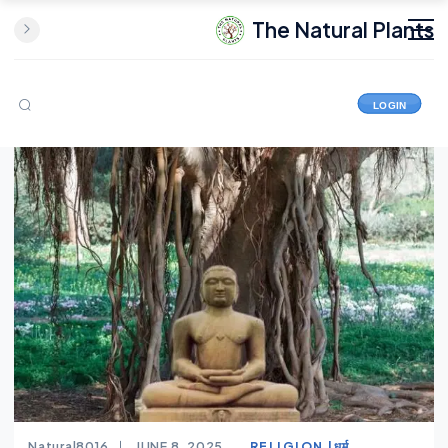
The Natural Plants
LOGIN
Natural8016
JUNE 8, 2025
RELIGION |धर्म