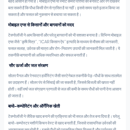
बेहद आसान हो गया है। मोबाइल एप्स या स्मार्ट कैमरा पत्तियों की बनावट और रंग देखकर
बता सकते हैं कि पौधा किसी रोग से ग्रसित है या नहीं। इससे समय रहते इलाज किया जा
सकता है और फसल को नुकसान से बचाया जा सकता है।
मोबाइल एप्स से किसानों और बागवानों को मदद
टेक्नोलॉजी ने आम किसानों और घरेलू बागवानों को भी सशक्त बनाया है। विभिन्न मोबाइल
एप्स जैसे “कृषि मित्र”, “ICAR किसान ऐप” इत्यादि के माध्यम से मौसम की जानकारी,
फसल सलाह, उर्वरक की मात्रा और रोग-निवारण उपायों की जानकारी मिल जाती है। ये
तकनीकें बागवानी को अधिक व्यवस्थित और सफल बनाती हैं।
सौर ऊर्जा और जल संरक्षण
सोलर पैनल और रेनवाटर हार्वेस्टिंग जैसी सस्टेनेबल तकनीकें पेड़-पौधों के साथ तालमेल
का उदाहरण हैं। सोलर पंप से सिंचाई की जा सकती है, जिससे बिजली की खपत नहीं
होती। वहीं वर्षा जल संग्रहण प्रणाली से जल की कमी के समय पौधों को पानी देना आसान
हो जाता है।
बायो-कम्पोस्टिंग और ऑर्गेनिक खेती
टेक्नोलॉजी ने जैविक खाद बनाने की प्रक्रिया को भी सरल और तेज बना दिया है। घरेलू
बायो-कम्पोस्टर मशीनें किचन वेस्ट से खाद बनाती हैं, जिससे रासायनिक उर्वरकों की
आवश्यकता कम होती है। इससे पौधों को प्राकृतिक पोषण मिलता है और पर्यावरण भी