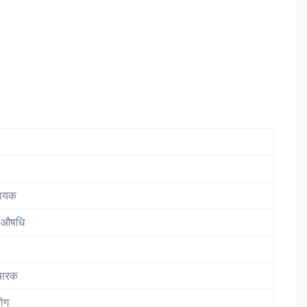
दायक
 औषधि
चारक
ोग