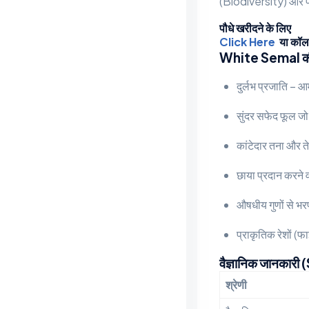
(Biodiversity) और पर्य
पौधे खरीदने के लिए
Click Here
या कॉल
White Semal की 
दुर्लभ प्रजाति – आम
सुंदर सफेद फूल जो ग
कांटेदार तना और तेज़
छाया प्रदान करने
औषधीय गुणों से भर
प्राकृतिक रेशों (फ
वैज्ञानिक जानकार
श्रेणी