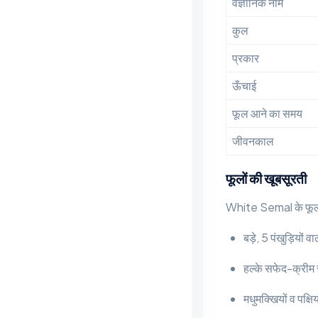
वैज्ञानिक नाम
कुल
प्रकार
ऊँचाई
फूल आने का समय
जीवनकाल
फूलों की खूबसूरती
White Semal के फ
बड़े, 5 पंखुड़ियों वा
हल्के सफेद-क्रीम र
मधुमक्खियों व पक्षि