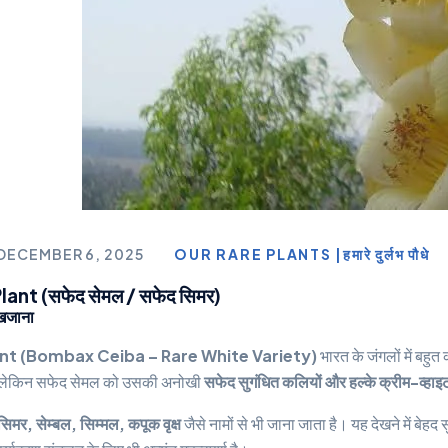
DECEMBER 6, 2025
OUR RARE PLANTS |हमारे दुर्लभ पौधे
nt (सफेद सेमल / सफेद सिमर)
खजाना
nt (Bombax Ceiba – Rare White Variety)
भारत के जंगलों में बहुत
ैं, लेकिन सफेद सेमल को उसकी अनोखी
सफेद सुगंधित कलियों और हल्के क्रीम-व्हाइट
सिमर, सेम्बल, सिम्मल, कपूक वृक्ष
जैसे नामों से भी जाना जाता है। यह देखने में बेहद 