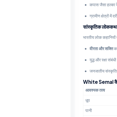
कपास जैसा हल्का र
ग्रामीण क्षेत्रों मे
सांस्कृतिक लोककथा
भारतीय लोक कहानियों 
वीरता और शक्ति
का
युद्ध और रक्षा संबं
जनजातीय संस्कृति म
White Semal कै
आवश्यक तत्व
धूप
पानी