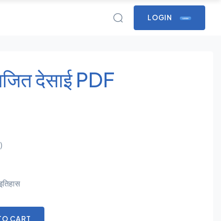
LOGIN
LOGIN
णजित देसाई PDF
0
)
 इतिहास
TO CART