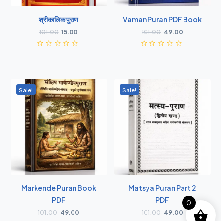
श्रीकालिक पुराण
Vaman Puran PDF Book
101.00
15.00
101.00
49.00
Sale!
Sale!
Markende Puran Book
Matsya Puran Part 2
PDF
PDF
0
101.00
49.00
101.00
49.00