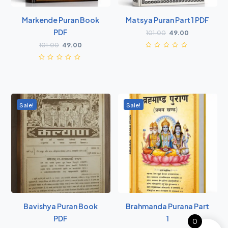
Markende Puran Book
Matsya Puran Part 1 PDF
PDF
101.00
49.00
101.00
49.00
Sale!
Sale!
Bavishya Puran Book
Brahmanda Purana Part
PDF
1
0